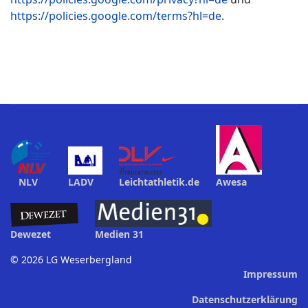
https://policies.google.com/terms?hl=de
.
NLV
LADV
Leichtathletik.de
Awesa
Dewezet
Medien 31
© 2026 LG Weserbergland
Impressum
Datenschutzerklärung