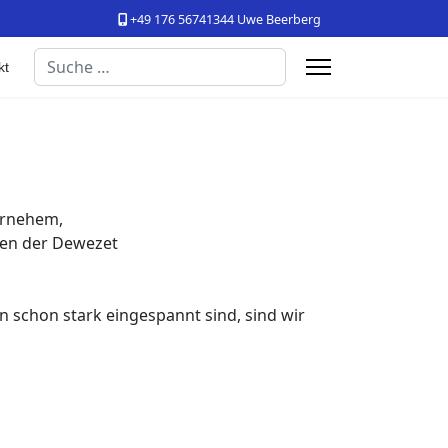
+49 176 56741344 Uwe Beerberg
Suchen
kt
ernehem,
chen der Dewezet
 schon stark eingespannt sind, sind wir