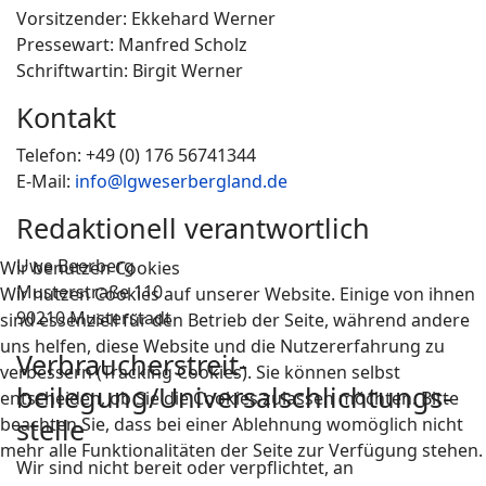
Vorsitzender: Ekkehard Werner
Pressewart: Manfred Scholz
Schriftwartin: Birgit Werner
Kontakt
Telefon: +49 (0) 176 56741344
E-Mail:
info@lgweserbergland.de
Redaktionell verantwortlich
Uwe Beerberg
Wir benutzen Cookies
Musterstraße 110
Wir nutzen Cookies auf unserer Website. Einige von ihnen
90210 Musterstadt
sind essenziell für den Betrieb der Seite, während andere
uns helfen, diese Website und die Nutzererfahrung zu
Verbraucher­streit­
verbessern (Tracking Cookies). Sie können selbst
beilegung/Universal­schlichtungs­
entscheiden, ob Sie die Cookies zulassen möchten. Bitte
stelle
beachten Sie, dass bei einer Ablehnung womöglich nicht
mehr alle Funktionalitäten der Seite zur Verfügung stehen.
Wir sind nicht bereit oder verpflichtet, an