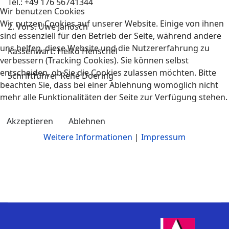
Tel.: +49 176 56741344
Wir benutzen Cookies
Wir nutzen Cookies auf unserer Website. Einige von ihnen
2. Vors. Uwe Janosch
sind essenziell für den Betrieb der Seite, während andere
uns helfen, diese Website und die Nutzererfahrung zu
Kassenwart: Heiko Henschel
verbessern (Tracking Cookies). Sie können selbst
entscheiden, ob Sie die Cookies zulassen möchten. Bitte
Schriftführer Renè Doering
beachten Sie, dass bei einer Ablehnung womöglich nicht
mehr alle Funktionalitäten der Seite zur Verfügung stehen.
Akzeptieren
Ablehnen
Weitere Informationen
|
Impressum