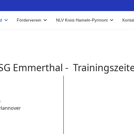
d
Förderverein
NLV Kreis Hameln-Pyrmont
Konta
SG Emmerthal - Trainingszeit
n
 Hannover