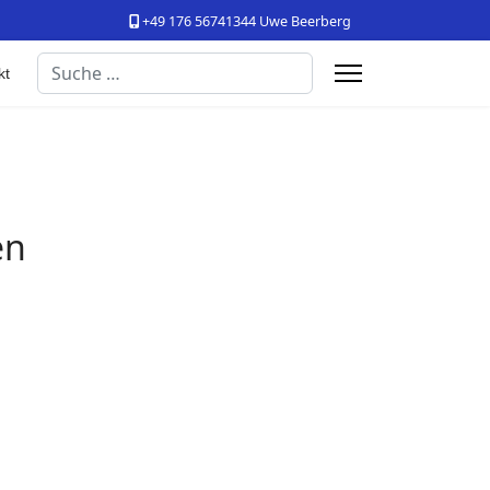
+49 176 56741344 Uwe Beerberg
Suchen
kt
en