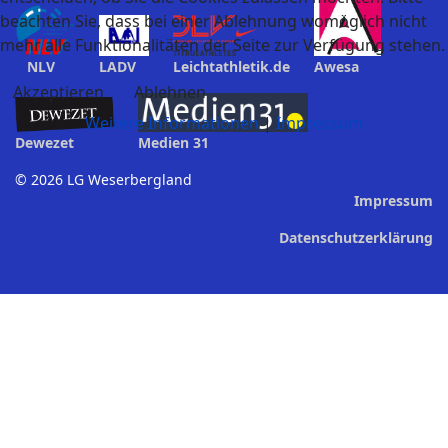
beachten Sie, dass bei einer Ablehnung womöglich nicht
mehr alle Funktionalitäten der Seite zur Verfügung stehen.
NLV
LADV
Leichtathletik.de
Awesa
Akzeptieren
Ablehnen
Weitere Informationen
|
Impressum
Dewezet
Medien 31
© 2026 LG Weserbergland
Impressum
Datenschutzerklärung